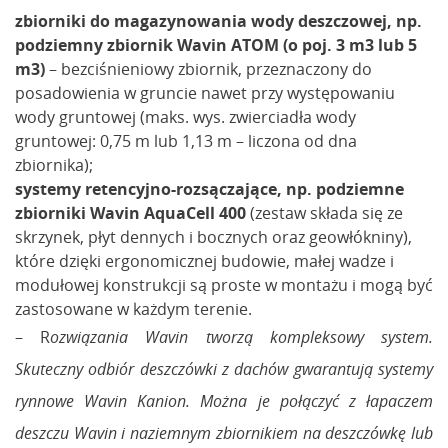
zbiorniki do magazynowania wody deszczowej, np.
podziemny zbiornik Wavin ATOM (o poj. 3 m3 lub 5
m3)
– bezciśnieniowy zbiornik, przeznaczony do
posadowienia w gruncie nawet przy występowaniu
wody gruntowej (maks. wys. zwierciadła wody
gruntowej: 0,75 m lub 1,13 m – liczona od dna
zbiornika);
systemy retencyjno-rozsączające, np. podziemne
zbiorniki Wavin AquaCell 400
(zestaw składa się ze
skrzynek, płyt dennych i bocznych oraz geowłókniny),
które dzięki ergonomicznej budowie, małej wadze i
modułowej konstrukcji są proste w montażu i mogą być
zastosowane w każdym terenie.
– R
ozwiązania Wavin tworzą kompleksowy system.
Skuteczny odbiór deszczówki z dachów gwarantują systemy
rynnowe Wavin Kanion. Można je połączyć z łapaczem
deszczu Wavin i naziemnym zbiornikiem na deszczówkę lub