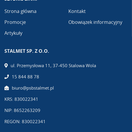
Strona główna
Kontakt
Promocje
Obowiązek informacyjny
Artykuły
STALMET SP. Z O.O.
ul. Przemysłowa 11, 37-450 Stalowa Wola
15 844 88 78
biuro@psbstalmet.pl
KRS: 830022341
NIP: 8652263209
REGON: 830022341