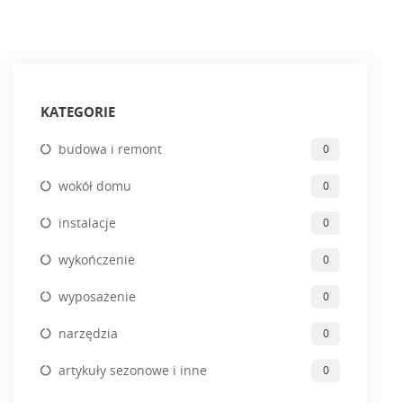
KATEGORIE
budowa i remont
0
wokół domu
0
instalacje
0
wykończenie
0
wyposażenie
0
narzędzia
0
artykuły sezonowe i inne
0