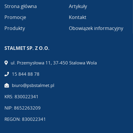
Strona główna
Artykuły
Promocje
Kontakt
Produkty
Obowiązek informacyjny
STALMET SP. Z O.O.
ul. Przemysłowa 11, 37-450 Stalowa Wola
15 844 88 78
biuro@psbstalmet.pl
KRS: 830022341
NIP: 8652263209
REGON: 830022341